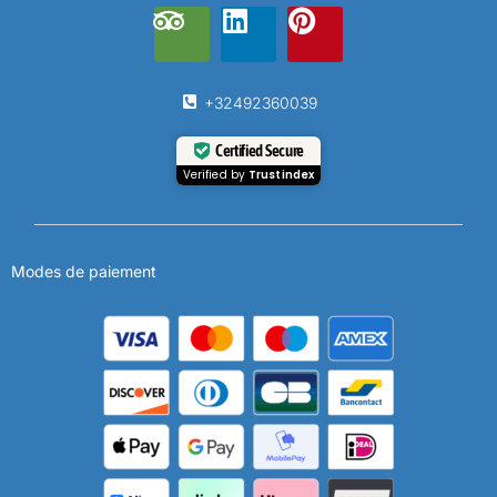
+32492360039
Certified Secure
Verified by
Trustindex
Modes de paiement